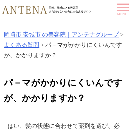
S
岡崎、安城にある美容室
まだ知らない自分に出会えるサロン
k
i
岡崎市 安城市 の美容院｜アンテナグループ
>
p
よくある質問
>
パ－マがかかりにくいんです
t
が、かかりますか？
o
c
o
パ－マがかかりにくいんです
n
が、かかりますか？
t
e
n
はい、髪の状態に合わせて薬剤を選び、必
t