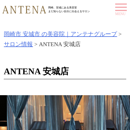
S
岡崎、安城にある美容室
まだ知らない自分に出会えるサロン
k
i
岡崎市 安城市 の美容院｜アンテナグループ
>
p
サロン情報
>
ANTENA 安城店
t
o
c
ANTENA 安城店
o
n
t
e
n
t