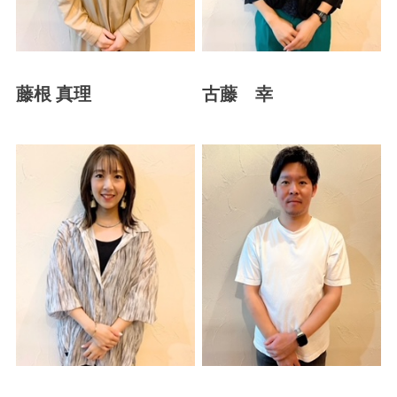
藤根 真理
古藤 幸